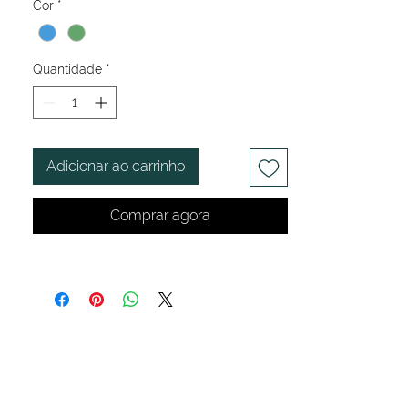
Cor
*
Quantidade
*
Adicionar ao carrinho
Comprar agora