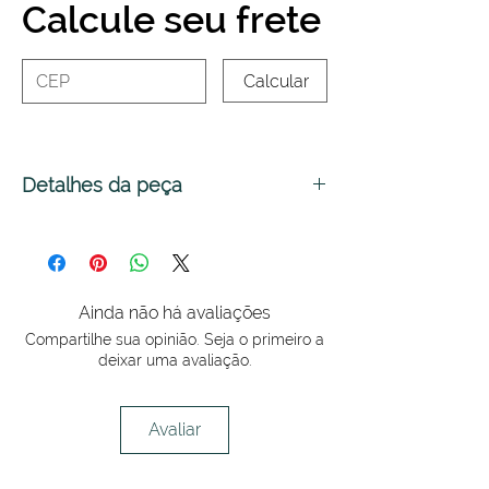
Calcule seu frete
Calcular
Detalhes da peça
A FRUTA OBJETO é
sustentabilidade dentro e fora!
São peças para decorar, feitas
Ainda não há avaliações
em pedaços de tecidos diversos
Compartilhe sua opinião. Seja o primeiro a
cortados a fio, com ilustração em
deixar uma avaliação.
bordado mecânico.
Seu recheio é feito com retalhos
Avaliar
da nossa produção.
Como posso usá-lo?