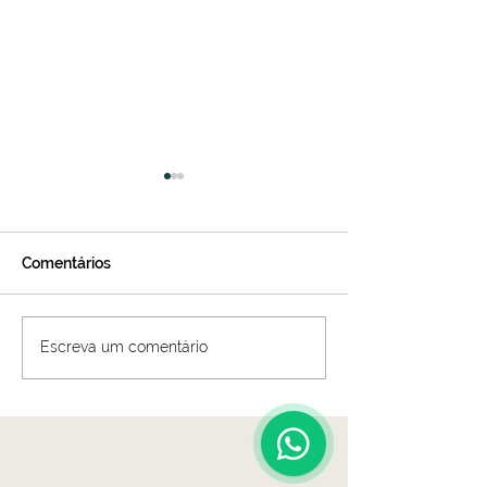
Comentários
projeto: CJ's
projeto: Vecch
Escreva um comentário