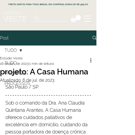
FRETE GRÁTIS PARA TODO BRASIL EM COMPRAS ACIMA DE R$ 499,00
Post
TUDO
Estúdio Veste
TUDO
16 de jun. de 2023
1 min de leitura
projeto: A Casa Humana
PROJETOS
Atualizado:
6 de jul. de 2023
PROCESSOS
São Paulo / SP
Sob o comando da Dra. Ana Claudia 
Quintana Arantes, A Casa Humana 
oferece cuidados paliativos de 
excelência em domicílio, cuidando da 
pessoa portadora de doença crônica 