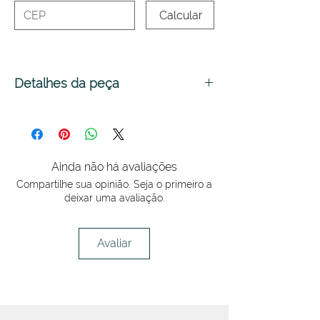
Calcular
Detalhes da peça
Acessório indispensável.
É praticidade e proteção.
Só vestir e pronto.
Ainda não há avaliações
Providência para o batente,
Compartilhe sua opinião. Seja o primeiro a
beleza para o ofício.
deixar uma avaliação.
Confortável, prático e bonito que
só.
Avaliar
Avental curto (tipo colete) feito
em RIPSTOP* 30% algodão + 70%
poliéster.* O termo “Rip Stop”