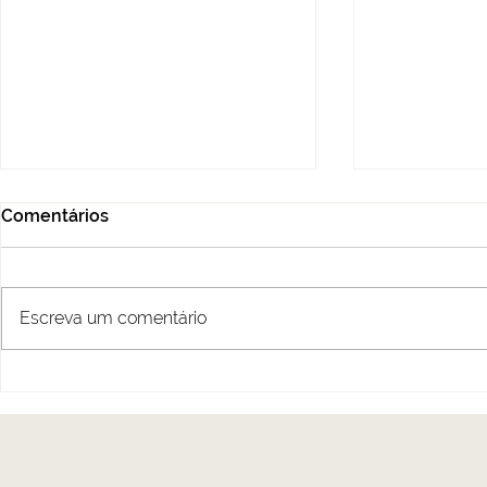
Comentários
projeto: CJ'
projeto: Easyice
Escreva um comentário