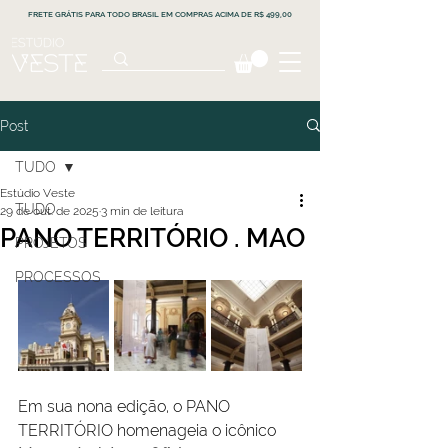
FRETE GRÁTIS PARA TODO BRASIL EM COMPRAS ACIMA DE R$ 499,00
Post
TUDO
Estúdio Veste
TUDO
29 de out. de 2025
3 min de leitura
PANO TERRITÓRIO . MAO
PROJETOS
PROCESSOS
Em sua nona edição, o PANO 
TERRITÓRIO homenageia o icônico