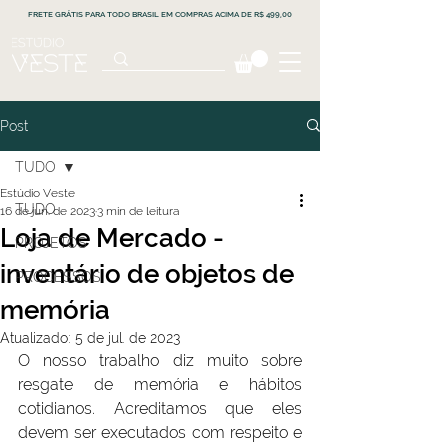
FRETE GRÁTIS PARA TODO BRASIL EM COMPRAS ACIMA DE R$ 499,00
Post
TUDO
Estúdio Veste
TUDO
16 de jun. de 2023
3 min de leitura
Loja de Mercado -
PROJETOS
inventário de objetos de
PROCESSOS
memória
Atualizado:
5 de jul. de 2023
O nosso trabalho diz muito sobre 
resgate de memória e hábitos 
cotidianos. Acreditamos que eles 
devem ser executados com respeito e 